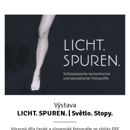
Výstava
LICHT. SPUREN. | Světlo. Stopy.
Výrazná díla české a slovenské fotografie ze sbírky PPF