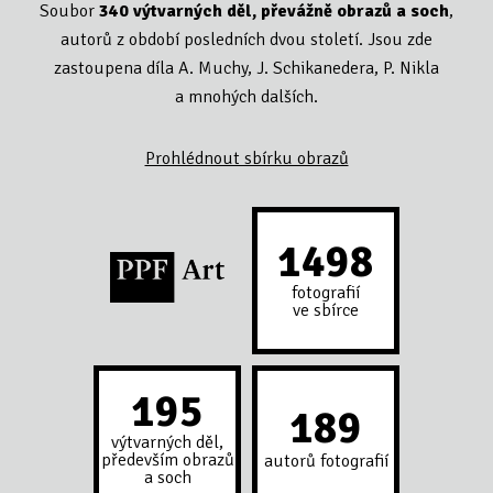
Soubor
340 výtvarných děl, převážně obrazů a soch
,
autorů z období posledních dvou století. Jsou zde
zastoupena díla A. Muchy, J. Schikanedera, P. Nikla
a mnohých dalších.
Prohlédnout sbírku obrazů
2368
fotografií
ve sbírce
308
299
výtvarných děl,
především obrazů
autorů fotografií
a soch