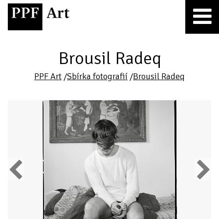
Brousil Radeq
PPF Art
/
Sbírka fotografií
/
Brousil Radeq
Previous
Next