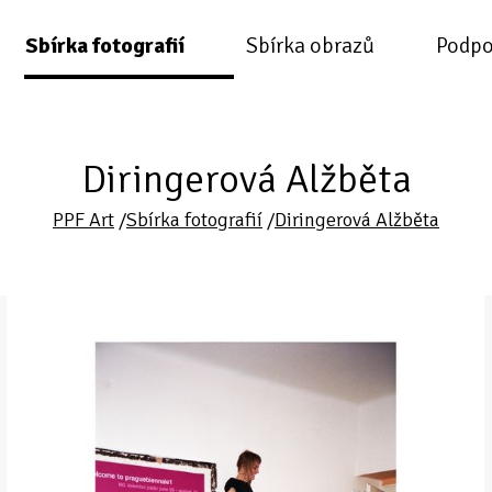
Sbírka fotografií
Sbírka obrazů
Podpo
Diringerová Alžběta
PPF Art
/
Sbírka fotografií
/
Diringerová Alžběta