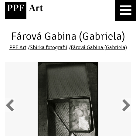
Fárová Gabina (Gabriela)
PPF Art
/
Sbírka fotografií
/
Fárová Gabina (Gabriela)
Previous
Next