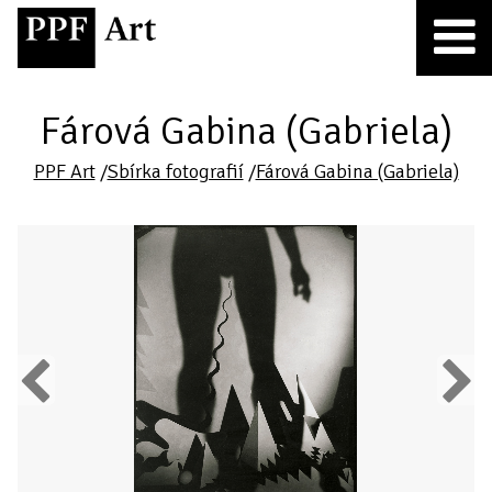
Fárová Gabina (Gabriela)
PPF Art
/
Sbírka fotografií
/
Fárová Gabina (Gabriela)
Previous
Next