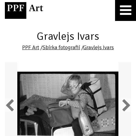
Gravlejs Ivars
PPF Art
/
Sbírka fotografií
/
Gravlejs Ivars
Previous
Next