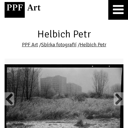
Helbich Petr
PPF Art
/
Sbírka fotografií
/
Helbich Petr
Previous
Next