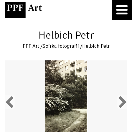
Helbich Petr
PPF Art
/
Sbírka fotografií
/
Helbich Petr
Previous
Next