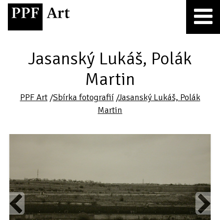
Jasanský Lukáš, Polák
Martin
PPF Art
/
Sbírka fotografií
/
Jasanský Lukáš, Polák
Martin
Previous
Next