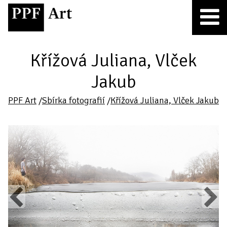
Křížová Juliana, Vlček
Jakub
PPF Art
/
Sbírka fotografií
/
Křížová Juliana, Vlček Jakub
Previous
Next