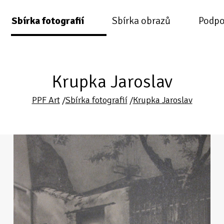
Sbírka fotografií
Sbírka obrazů
Podpo
Krupka Jaroslav
PPF Art
/
Sbírka fotografií
/
Krupka Jaroslav