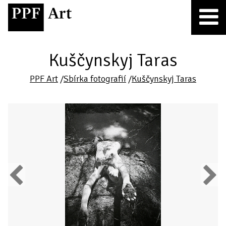
Kuščynskyj Taras
PPF Art
/
Sbírka fotografií
/
Kuščynskyj Taras
Previous
Next