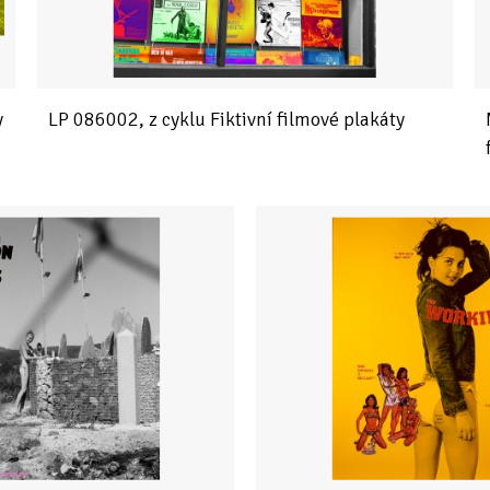
y
LP 086002, z cyklu Fiktivní filmové plakáty