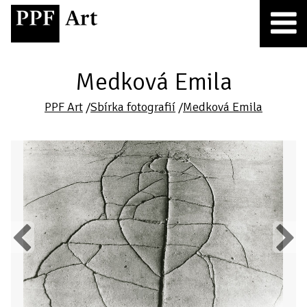
Medková Emila
PPF Art
/
Sbírka fotografií
/
Medková Emila
Previous
Next