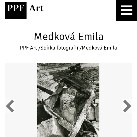
Medková Emila
PPF Art
/
Sbírka fotografií
/
Medková Emila
Previous
Next