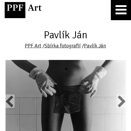
Pavlík Ján
PPF Art
/
Sbírka fotografií
/
Pavlík Ján
Previous
Next