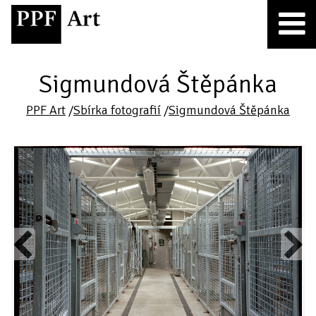
Sigmundová Štěpánka
PPF Art
/
Sbírka fotografií
/
Sigmundová Štěpánka
Previous
Next