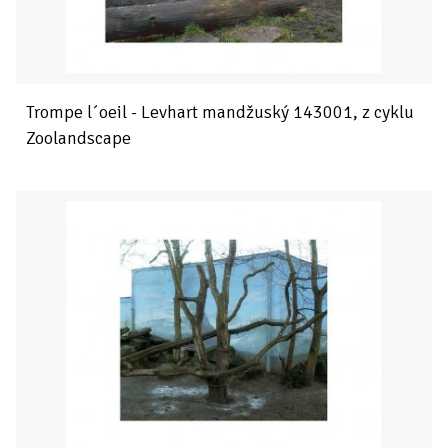
Trompe l´oeil - Levhart mandžuský 143001, z cyklu
Zoolandscape