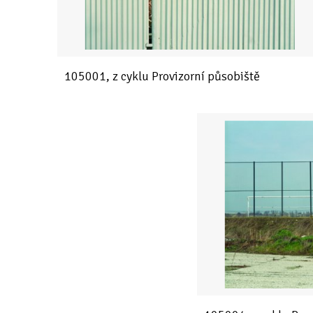
105001, z cyklu Provizorní působiště