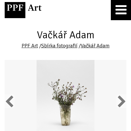
Vačkář Adam
PPF Art
/
Sbírka fotografií
/
Vačkář Adam
Previous
Next