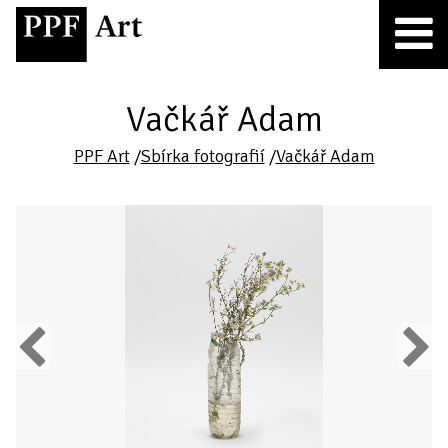
Vačkář Adam
PPF Art
/
Sbírka fotografií
/
Vačkář Adam
Previous
Next