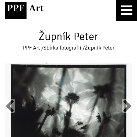
Župník Peter
PPF Art
/
Sbírka fotografií
/
Župník Peter
Previous
Next