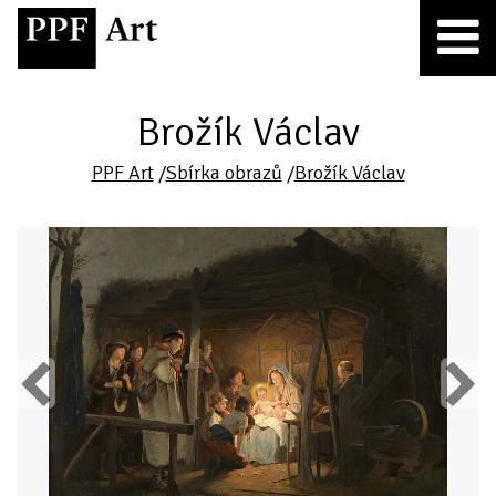
Brožík Václav
PPF Art
/
Sbírka obrazů
/
Brožík Václav
Previous
Next