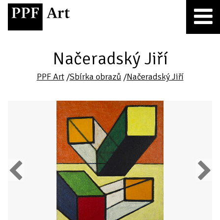
Načeradský Jiří
PPF Art
/
Sbírka obrazů
/
Načeradský Jiří
Previous
Next