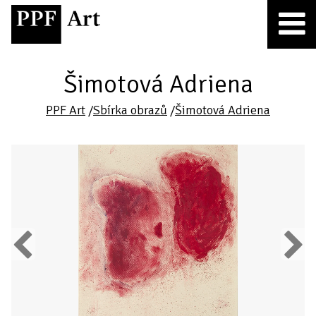
Šimotová Adriena
PPF Art
/
Sbírka obrazů
/
Šimotová Adriena
Previous
Next