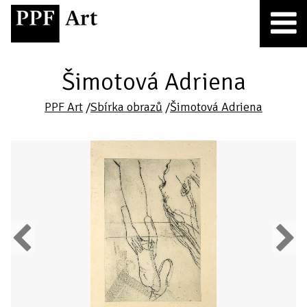
Šimotová Adriena
PPF Art
/
Sbírka obrazů
/
Šimotová Adriena
Previous
Next