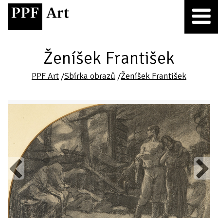
Ženíšek František
PPF Art
/
Sbírka obrazů
/
Ženíšek František
Previous
Next