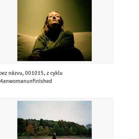
bez názvu, 001015, z cyklu
Manwomanunfinished