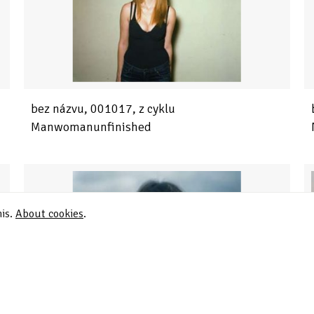
bez názvu, 001017, z cyklu
Manwomanunfinished
his.
About cookies
.