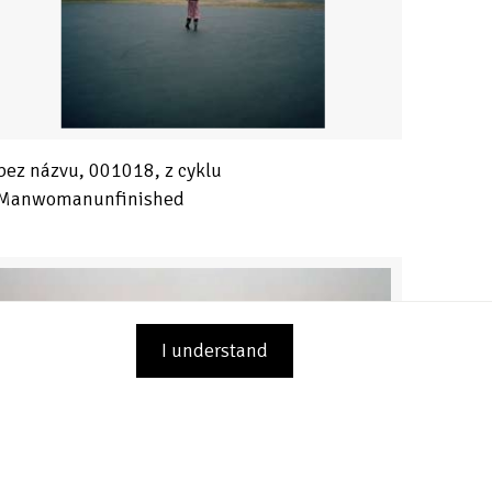
bez názvu, 001018, z cyklu
Manwomanunfinished
I understand