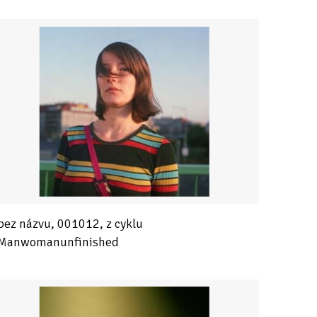
bez názvu, 001012, z cyklu
Manwomanunfinished