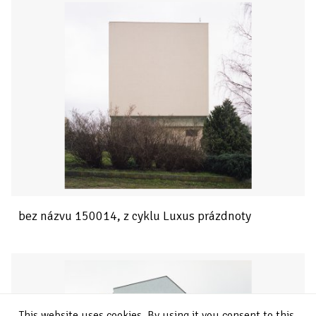
bez názvu 150014, z cyklu Luxus prázdnoty
This website uses cookies. By using it you consent to this.