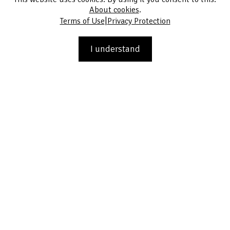
About cookies
.
|
Terms of Use
Privacy Protection
I understand
bez názvu 150015, z cyklu Luxus prázdnoty
Copyright © PPF Art 2026
Terms of Use
Privacy Protection
Contact