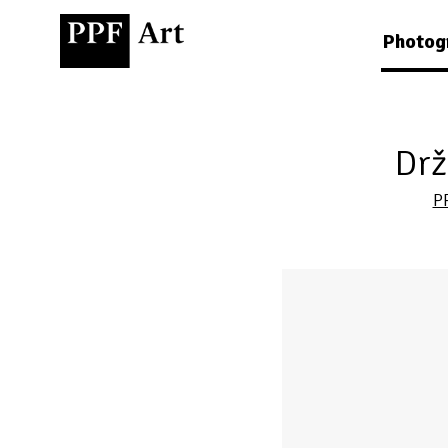
Photog
Drž
P