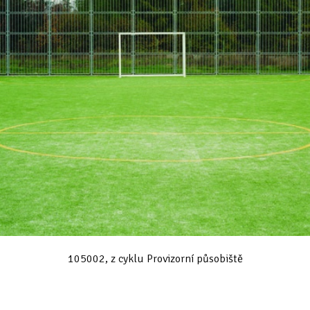
105002, z cyklu Provizorní působiště