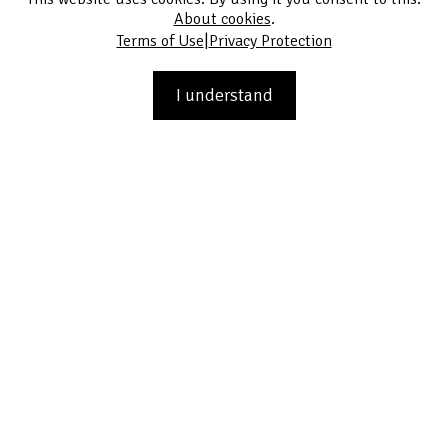
About cookies
.
|
Terms of Use
Privacy Protection
I understand
064010, z cyklu Dvě